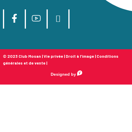
© 2023 Club Mosan |
Vie privée
|
Droit à l’image
|
Conditions
générales et de vente
|
Designed by