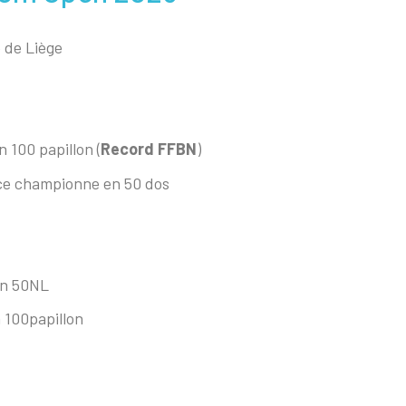
 de Liège
100 papillon (
Record FFBN
)
ice championne en 50 dos
en 50NL
 100papillon