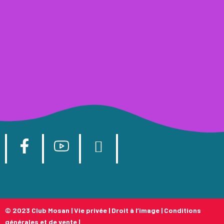
© 2023 Club Mosan |
Vie privée
|
Droit à l’image
|
Conditions
générales et de vente
|